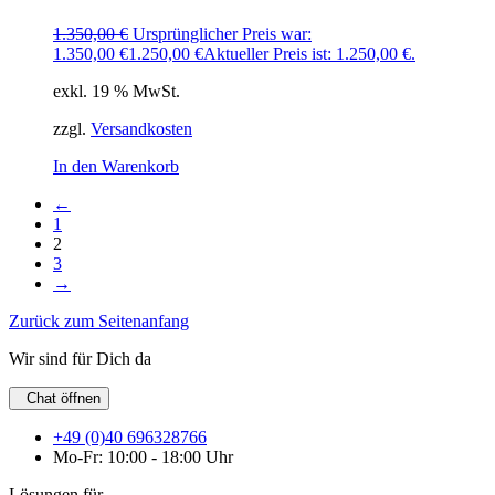
1.350,00
€
Ursprünglicher Preis war:
1.350,00 €
1.250,00
€
Aktueller Preis ist: 1.250,00 €.
exkl. 19 % MwSt.
zzgl.
Versandkosten
In den Warenkorb
←
1
2
3
→
Zurück zum Seitenanfang
Wir sind für Dich da
Chat öffnen
+49 (0)40 696328766
Mo-Fr: 10:00 - 18:00 Uhr
Lösungen für