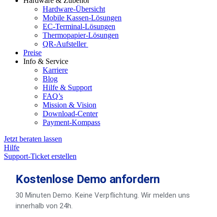
Hardware & Zubehör
Hardware-Übersicht
Mobile Kassen-Lösungen
EC-Terminal-Lösungen
Thermopapier-Lösungen
QR-Aufsteller
Preise
Info & Service
Karriere
Blog
Hilfe & Support
FAQ’s
Mission & Vision
Download-Center
Payment-Kompass
Jetzt beraten lassen
Hilfe
Support-Ticket erstellen
Kostenlose Demo anfordern
30 Minuten Demo. Keine Verpflichtung. Wir melden uns
innerhalb von 24h.