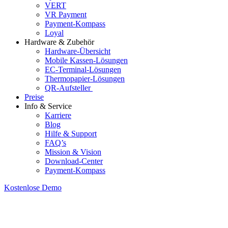
VERT
VR Payment
Payment-Kompass
Loyal
Hardware & Zubehör
Hardware-Übersicht
Mobile Kassen-Lösungen
EC-Terminal-Lösungen
Thermopapier-Lösungen
QR-Aufsteller
Preise
Info & Service
Karriere
Blog
Hilfe & Support
FAQ’s
Mission & Vision
Download-Center
Payment-Kompass
Kostenlose Demo