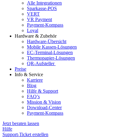
Alle Integrationen
Sparkasse-POS
VERT
VR Payment
Payment-Kompass
Loyal
Hardware & Zubehör
Hardware-Übersicht
Mobile Kassen-Lösungen
EC-Terminal-Lösungen
Thermopapier-Lösungen
QR-Aufsteller
Preise
Info & Service
Karriere
Blog
Hilfe & Support
FAQ’s
Mission & Vision
Download-Center
Payment-Kompass
Jetzt beraten lassen
Hilfe
Support-Ticket erstellen