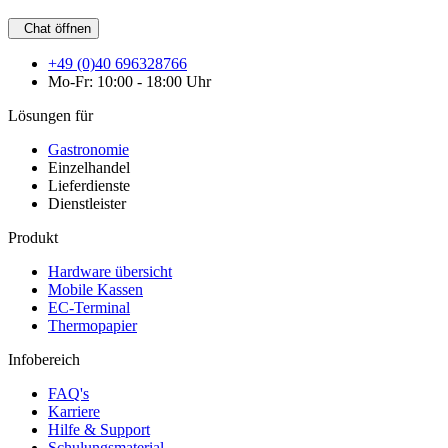
Chat öffnen
+49 (0)40 696328766
Mo-Fr: 10:00 - 18:00 Uhr
Lösungen für
Gastronomie
Einzelhandel
Lieferdienste
Dienstleister
Produkt
Hardware übersicht
Mobile Kassen
EC-Terminal
Thermopapier
Infobereich
FAQ's
Karriere
Hilfe & Support
Schulungsmaterial