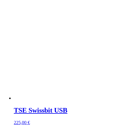
TSE Swissbit USB
225,00
€