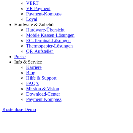
VERT
VR Payment
Payment-Kompass
Loyal
Hardware & Zubehör
Hardware-Übersicht
Mobile Kassen-Lösungen
EC-Terminal-Lösungen
Thermopapier-Lösungen
QR-Aufsteller
Preise
Info & Service
Karriere
Blog
Hilfe & Support
FAQ’s
Mission & Vision
Download-Center
Payment-Kompass
Kostenlose Demo