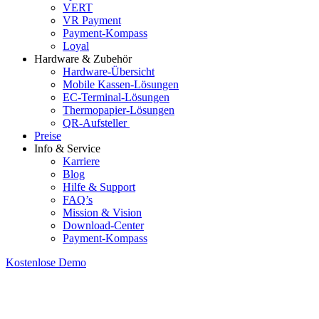
VERT
VR Payment
Payment-Kompass
Loyal
Hardware & Zubehör
Hardware-Übersicht
Mobile Kassen-Lösungen
EC-Terminal-Lösungen
Thermopapier-Lösungen
QR-Aufsteller
Preise
Info & Service
Karriere
Blog
Hilfe & Support
FAQ’s
Mission & Vision
Download-Center
Payment-Kompass
Kostenlose Demo